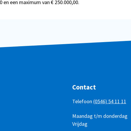
0 en een maximum van € 250.000,00.
Contact
Telefoon
(0546) 54 11 11
Telefonisch
Dag
Maandag t/m donderdag
Tijd
bereikbaar
Vrijdag