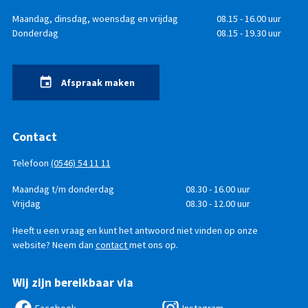
Openingstijden
Dag
Maandag, dinsdag, woensdag en vrijdag
Tijd
08.15 - 16.00 uur
Donderdag
08.15 - 19.30 uur
Afspraak maken
Contact
Telefoon
(0546) 54 11 11
Telefonisch
Dag
Maandag t/m donderdag
Tijd
08.30 - 16.00 uur
bereikbaar
Vrijdag
08.30 - 12.00 uur
Heeft u een vraag en kunt het antwoord niet vinden op onze
website? Neem dan
contact
met ons op.
Wij zijn bereikbaar via