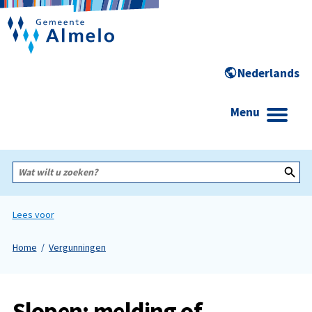
Menu
Wat
wilt
u
zoeken?
Lees voor
Home
Vergunningen
Slopen: melding of