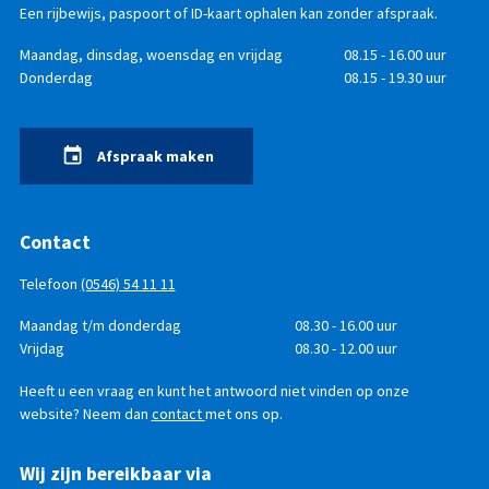
Een rijbewijs, paspoort of ID-kaart ophalen kan zonder afspraak.
Openingstijden
Dag
Maandag, dinsdag, woensdag en vrijdag
Tijd
08.15 - 16.00 uur
Donderdag
08.15 - 19.30 uur
Afspraak maken
Contact
Telefoon
(0546) 54 11 11
Telefonisch
Dag
Maandag t/m donderdag
Tijd
08.30 - 16.00 uur
bereikbaar
Vrijdag
08.30 - 12.00 uur
Heeft u een vraag en kunt het antwoord niet vinden op onze
website? Neem dan
contact
met ons op.
Wij zijn bereikbaar via