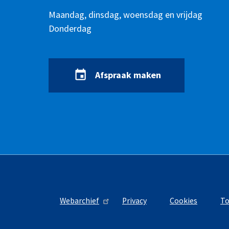
Openingstijden
Dag
Maandag, dinsdag, woensdag en vrijdag
Tijd
Donderdag
Afspraak maken
Webarchief
Privacy
Cookies
To