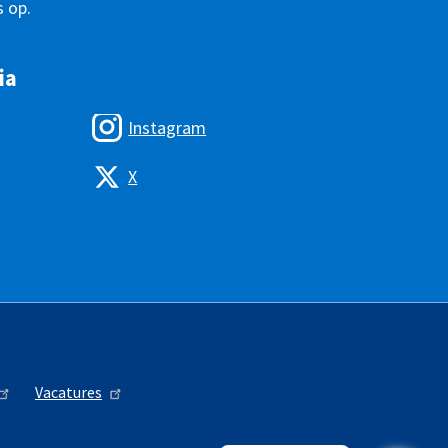
 op.
ia
Instagram
X
Vacatures