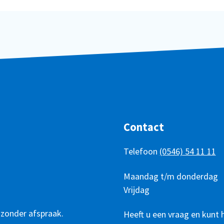
Contact
Telefoon
(0546) 54 11 11
Telefonisch
Dag
Maandag t/m donderdag
Tijd
bereikbaar
Vrijdag
 zonder afspraak.
Heeft u een vraag en kunt 