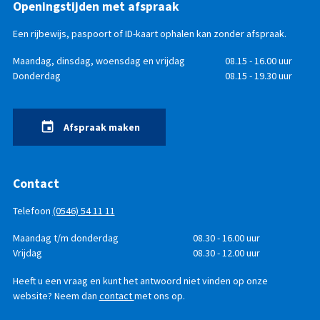
Openingstijden met afspraak
Een rijbewijs, paspoort of ID-kaart ophalen kan zonder afspraak.
Openingstijden
Dag
Maandag, dinsdag, woensdag en vrijdag
Tijd
08.15 - 16.00 uur
Donderdag
08.15 - 19.30 uur
Afspraak maken
Contact
Telefoon
(0546) 54 11 11
Telefonisch
Dag
Maandag t/m donderdag
Tijd
08.30 - 16.00 uur
bereikbaar
Vrijdag
08.30 - 12.00 uur
Heeft u een vraag en kunt het antwoord niet vinden op onze
website? Neem dan
contact
met ons op.