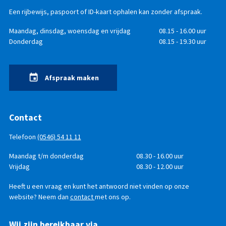
Een rijbewijs, paspoort of ID-kaart ophalen kan zonder afspraak.
Openingstijden
Dag
Maandag, dinsdag, woensdag en vrijdag
Tijd
08.15 - 16.00 uur
Donderdag
08.15 - 19.30 uur
Afspraak maken
Contact
Telefoon
(0546) 54 11 11
Telefonisch
Dag
Maandag t/m donderdag
Tijd
08.30 - 16.00 uur
bereikbaar
Vrijdag
08.30 - 12.00 uur
Heeft u een vraag en kunt het antwoord niet vinden op onze
website? Neem dan
contact
met ons op.
Wij zijn bereikbaar via