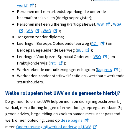
werk?
)
Personen met een arbeidsbeperking die onder de
banenafspraak vallen (doelgroepregister);
Personen met een uitkering (Participatiewet,
WW
,
WGA
,
WIA
,
WAO
);
Jongeren zonder diploma;
Leerlingen Beroeps Opleidende leerweg (
BOL
) en
Beroeps Begeleidende Leerweg (
BBL
);
Leerlingen Voortgezet Speciaal Onderwijs (
VSO
) en
Praktijkonderwijs (
PrO
);
Werkzoekende niet-uitkeringsgerechtigden (
Nuggers
);
Werkenden zonder startkwalificatie en kwetsbare werkende
statushouders.
Welke rol spelen het UWV en de gemeente hierbij?
De gemeente en het UWV helpen mensen die zijn ingeschreven bij
werk.nl, een uitkering krijgen of in het doelgroepregister staan. Zij
geven advies, begeleiding en zoeken samen met u naar passend
werk of een opleiding. Lees op
deze pagina
meer.
Ondersteuning bij werk of onderwijs | UWV