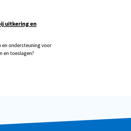
j uitkering en
p en ondersteuning voor
n en toeslagen?