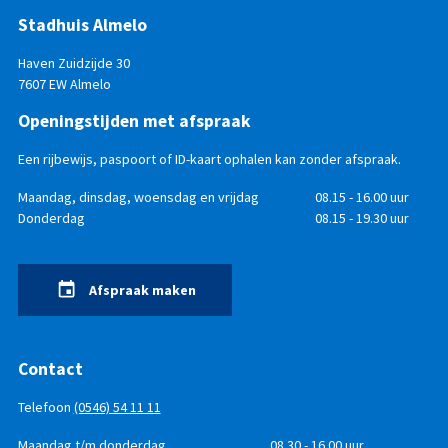
Stadhuis Almelo
Haven Zuidzijde 30
7607 EW Almelo
Openingstijden met afspraak
Een rijbewijs, paspoort of ID-kaart ophalen kan zonder afspraak.
Openingstijden
Dag
Maandag, dinsdag, woensdag en vrijdag
Tijd
08.15 - 16.00 uur
Donderdag
08.15 - 19.30 uur
Afspraak maken
Contact
Telefoon
(0546) 54 11 11
Telefonisch
Dag
Maandag t/m donderdag
Tijd
08.30 - 16.00 uur