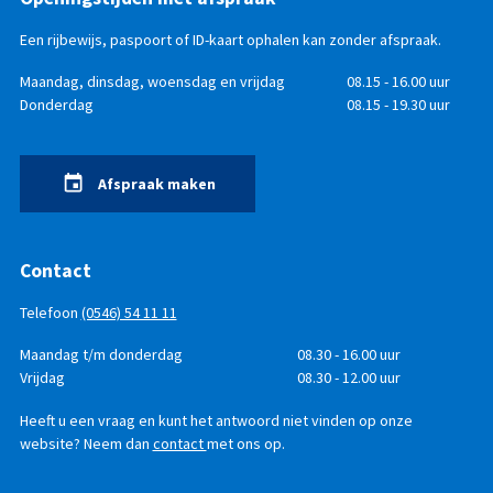
Een rijbewijs, paspoort of ID-kaart ophalen kan zonder afspraak.
Openingstijden
Dag
Maandag, dinsdag, woensdag en vrijdag
Tijd
08.15 - 16.00 uur
Donderdag
08.15 - 19.30 uur
Afspraak maken
Contact
Telefoon
(0546) 54 11 11
Telefonisch
Dag
Maandag t/m donderdag
Tijd
08.30 - 16.00 uur
bereikbaar
Vrijdag
08.30 - 12.00 uur
Heeft u een vraag en kunt het antwoord niet vinden op onze
website? Neem dan
contact
met ons op.