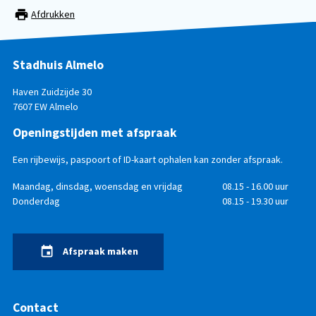
Afdrukken
Stadhuis Almelo
Haven Zuidzijde 30
7607 EW Almelo
Openingstijden met afspraak
Een rijbewijs, paspoort of ID-kaart ophalen kan zonder afspraak.
Openingstijden
Dag
Maandag, dinsdag, woensdag en vrijdag
Tijd
08.15 - 16.00 uur
Donderdag
08.15 - 19.30 uur
Afspraak maken
Contact