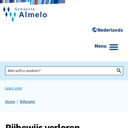
Menu
Wat
wilt
u
zoeken?
Lees voor
Home
Rijbewijs
Rijbewijs verloren