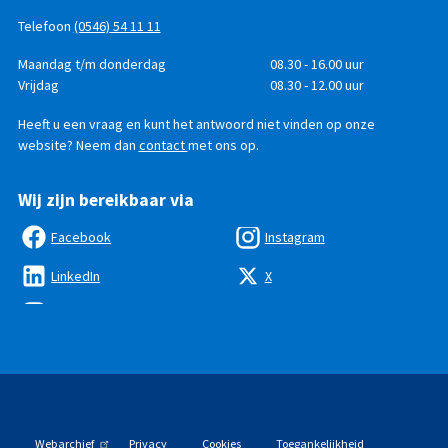
Telefoon
(0546) 54 11 11
Telefonisch
Dag
Maandag t/m donderdag
Tijd
08.30 - 16.00 uur
bereikbaar
Vrijdag
08.30 - 12.00 uur
Heeft u een vraag en kunt het antwoord niet vinden op onze
website? Neem dan
contact
met ons op.
Wij zijn bereikbaar via
Facebook
Instagram
LinkedIn
X
Webarchief
Privacy
Cookies
Toegankelijkheid