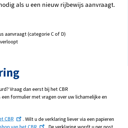
odig als u een nieuw rijbewijs aanvraagt.
us aanvraagt (categorie C of D)
 verloopt
ring
rd? Vraag dan eerst bij het CBR
s een formulier met vragen over uw lichamelijke en
het CBR
. Wilt u de verklaring liever via een papieren
shop van het CBR
. De verklaring wordt u per post