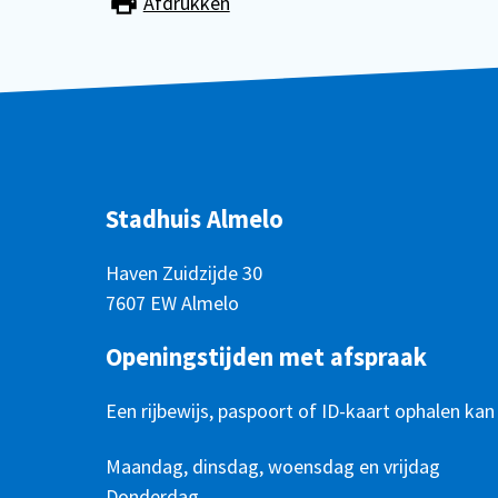
Afdrukken
Stadhuis Almelo
Haven Zuidzijde 30
7607 EW Almelo
Openingstijden met afspraak
Een rijbewijs, paspoort of ID-kaart ophalen kan
Openingstijden
Dag
Maandag, dinsdag, woensdag en vrijdag
Tijd
Donderdag