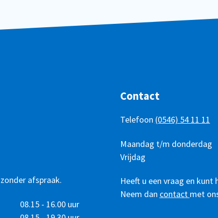
Contact
Telefoon
(0546) 54 11 11
Telefonisch
Dag
Maandag t/m donderdag
Tijd
bereikbaar
Vrijdag
 zonder afspraak.
Heeft u een vraag en kunt 
Neem dan
contact
met ons
08.15 - 16.00 uur
08.15 - 19.30 uur