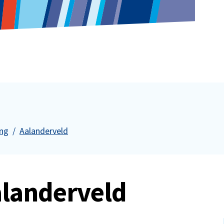
ing
Aalanderveld
alanderveld