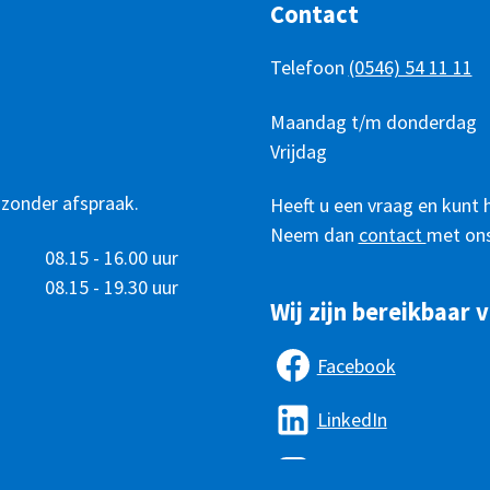
Contact
Telefoon
(0546) 54 11 11
Telefonisch
Dag
Maandag t/m donderdag
Tijd
bereikbaar
Vrijdag
 zonder afspraak.
Heeft u een vraag en kunt 
Neem dan
contact
met ons
08.15 - 16.00 uur
08.15 - 19.30 uur
Wij zijn bereikbaar v
Facebook
LinkedIn