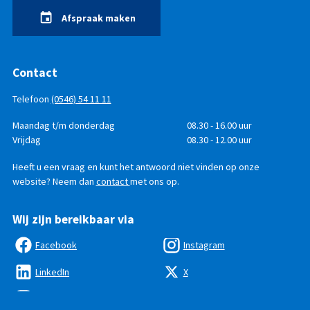
Afspraak maken
Contact
Telefoon
(0546) 54 11 11
Telefonisch
Dag
Maandag t/m donderdag
Tijd
08.30 - 16.00 uur
bereikbaar
Vrijdag
08.30 - 12.00 uur
Heeft u een vraag en kunt het antwoord niet vinden op onze
website? Neem dan
contact
met ons op.
Wij zijn bereikbaar via
Facebook
Instagram
LinkedIn
X