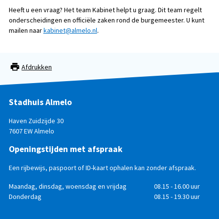
Heeft u een vraag? Het team Kabinet helpt u graag. Dit team regelt
onderscheidingen en officiële zaken rond de burgemeester. U kunt
mailen naar
kabinet@almelo.nl
.
Afdrukken
Stadhuis Almelo
Haven Zuidzijde 30
7607 EW Almelo
Openingstijden met afspraak
Een rijbewijs, paspoort of ID-kaart ophalen kan zonder afspraak.
Openingstijden
Dag
Maandag, dinsdag, woensdag en vrijdag
Tijd
08.15 - 16.00 uur
Donderdag
08.15 - 19.30 uur