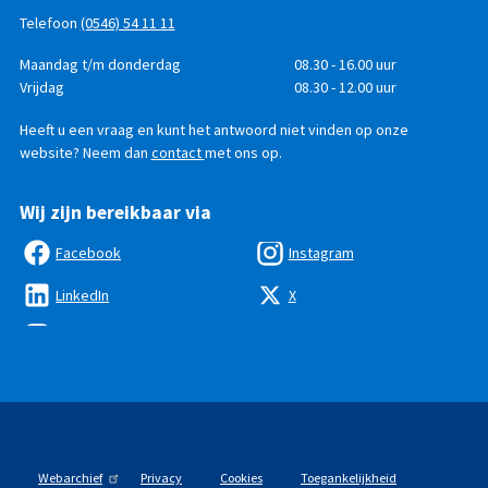
Telefoon
(0546) 54 11 11
Telefonisch
Dag
Maandag t/m donderdag
Tijd
08.30 - 16.00 uur
bereikbaar
Vrijdag
08.30 - 12.00 uur
Heeft u een vraag en kunt het antwoord niet vinden op onze
website? Neem dan
contact
met ons op.
Wij zijn bereikbaar via
Facebook
Instagram
LinkedIn
X
Webarchief
Privacy
Cookies
Toegankelijkheid