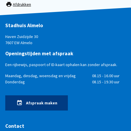
Afdrukken
Stadhuis Almelo
Haven Zuidzijde 30
7607 EW Almelo
Openingstijden met afspraak
Een rijbewijs, paspoort of ID-kaart ophalen kan zonder afspraak.
Openingstijden
Dag
Maandag, dinsdag, woensdag en vrijdag
Tijd
08.15 - 16.00 uur
Donderdag
08.15 - 19.30 uur
Afspraak maken
Contact