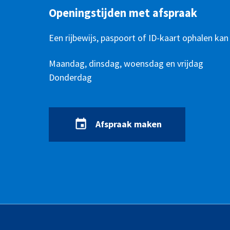
Openingstijden met afspraak
Een rijbewijs, paspoort of ID-kaart ophalen kan
Openingstijden
Dag
Maandag, dinsdag, woensdag en vrijdag
Tijd
Donderdag
Afspraak maken