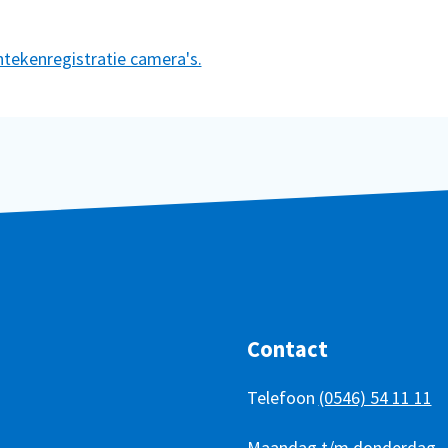
tekenregistratie camera's.
Contact
Telefoon
(0546) 54 11 11
Telefonisch
Dag
Maandag t/m donderdag
Tijd