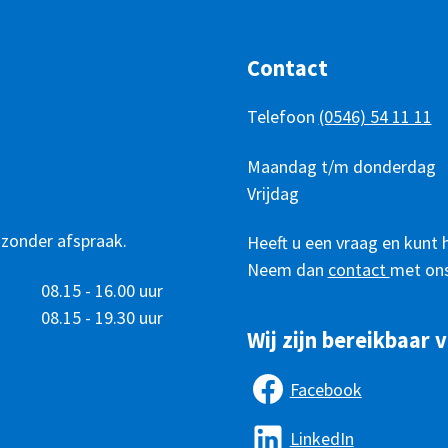
Contact
Telefoon
(0546) 54 11 11
Telefonisch
Dag
Maandag t/m donderdag
Tijd
bereikbaar
Vrijdag
 zonder afspraak.
Heeft u een vraag en kunt 
Neem dan
contact
met ons
08.15 - 16.00 uur
08.15 - 19.30 uur
Wij zijn bereikbaar v
Facebook
LinkedIn