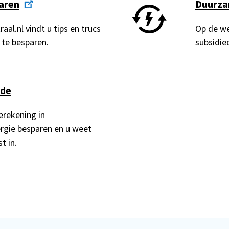
aren
Duurza
al.nl vindt u tips en trucs
Op de we
 te besparen.
subsidie
ede
rekening in
rgie besparen en u weet
t in.