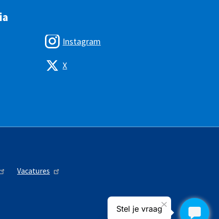
ia
Instagram
X
Vacatures
Stel je vraag