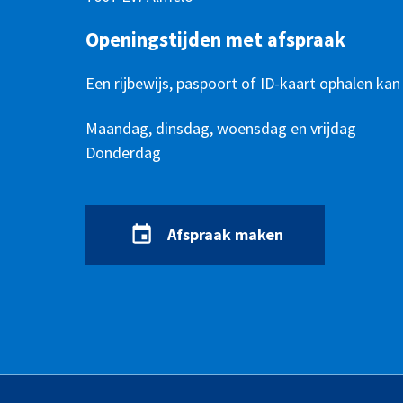
Openingstijden met afspraak
Een rijbewijs, paspoort of ID-kaart ophalen kan
Openingstijden
Dag
Maandag, dinsdag, woensdag en vrijdag
Tijd
Donderdag
Afspraak maken