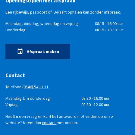
Openingstijden met afspraak
Een rijbewijs, paspoort of ID-kaart ophalen kan zonder afspraak.
Openingstijden
Dag
Maandag, dinsdag, woensdag en vrijdag
Tijd
08.15 - 16.00 uur
Donderdag
08.15 - 19.30 uur
Afspraak maken
Contact
Telefoon
(0546) 54 11 11
Telefonisch
Dag
Maandag t/m donderdag
Tijd
08.30 - 16.00 uur
bereikbaar
Vrijdag
08.30 - 12.00 uur
Heeft u een vraag en kunt het antwoord niet vinden op onze
website? Neem dan
contact
met ons op.